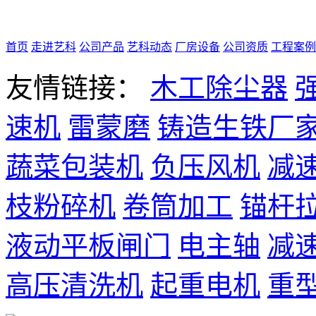
首页
走进艺科
公司产品
艺科动态
厂房设备
公司资质
工程案例
友情链接：
木工除尘器
速机
雷蒙磨
铸造生铁厂
蔬菜包装机
负压风机
减
枝粉碎机
卷筒加工
锚杆
液动平板闸门
电主轴
减
高压清洗机
起重电机
重