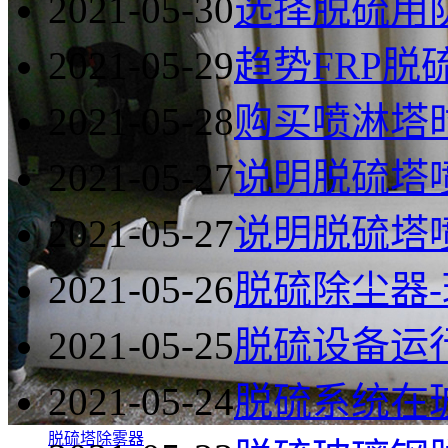
2021-05-30
选择脱硫用
2021-05-29
趋势FRP脱
2021-05-28
购买喷淋塔
2021-05-27
说明脱硫塔
2021-05-27
说明脱硫塔
2021-05-26
脱硫除尘器
2021-05-25
脱硫设备运
2021-05-24
脱硫系统在
脱硫塔除雾器